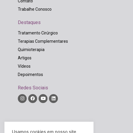
Contato
Trabalhe Conosco
Destaques
Tratamento Cirúrgico
Terapias Complementares
Quimioterapia
Artigos
Vídeos
Depoimentos
Redes Sociais
Diretor Técnico:
Rodrigo Widholzer Bordinhão
Usamos cookies em nosso site