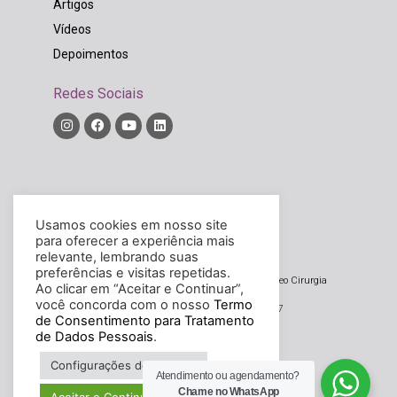
Artigos
Vídeos
Depoimentos
Redes Sociais
Diretor Técnico:
Rodrigo Widholzer Bordinhão
Usamos cookies em nosso site
CRM/SC – 14326
para oferecer a experiência mais
relevante, lembrando suas
preferências e visitas repetidas.
Noova – Núcleo de Oncologia, Oncocirurgia e Video Cirurgia
Ao clicar em “Aceitar e Continuar”,
Avançada Ltda
você concorda com o nosso
Termo
CNPJ/MF sob o n. 20.033.934/0001-37
de Consentimento para Tratamento
de Dados Pessoais
.
Desenvolvido por
agmidia.com
Configurações de Cookies
Atendimento ou agendamento?
Chame no WhatsApp