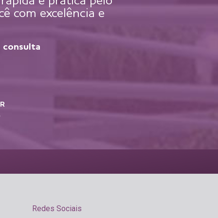
ápida e prática pelo
cê com excelência e
 consulta
R
P
Redes Sociais