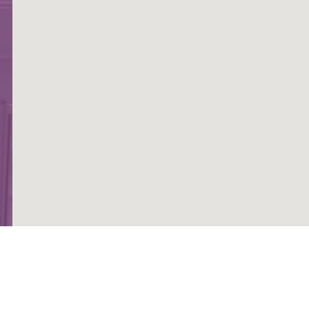
Ginecologia em Florianópolis, Clínica ginecológica Florianópolis, Saúde da
mulher Florianópolis, Consultas ginecológicas Florianópolis, Exames
ginecológicos Florianópolis, Tratamento de doenças ginecológicas
Florianópolis, Pré-natal Florianópolis, Menopausa Florianópolis, Cirurgia
ginecológica Florianópolis