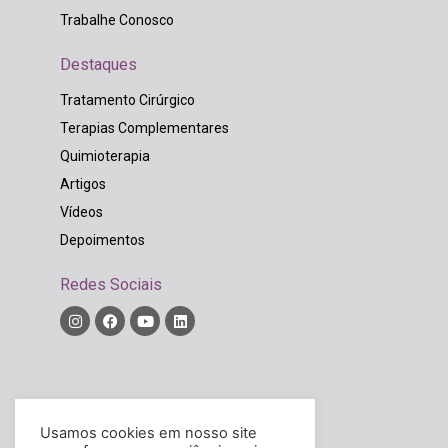
Trabalhe Conosco
Destaques
Tratamento Cirúrgico
Terapias Complementares
Quimioterapia
Artigos
Vídeos
Depoimentos
Redes Sociais
Diretor Técnico:
Rodrigo Widholzer Bordinhão
Usamos cookies em nosso site
CRM/SC – 14326