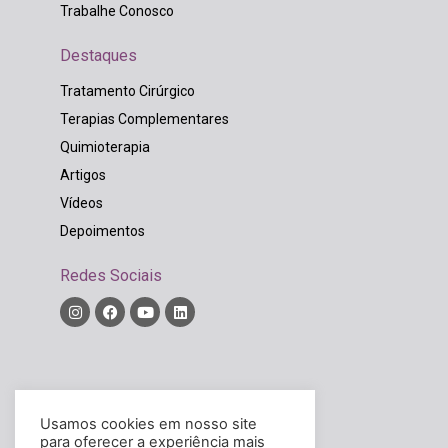
Trabalhe Conosco
Destaques
Tratamento Cirúrgico
Terapias Complementares
Quimioterapia
Artigos
Vídeos
Depoimentos
Redes Sociais
Diretor Técnico:
Rodrigo Widholzer Bordinhão
Usamos cookies em nosso site
CRM/SC – 14326
para oferecer a experiência mais