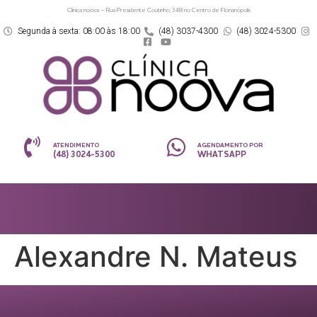
Clínica noova – Rua Presidente Coutinho, 348 no Centro de Florianópolis
Segunda à sexta: 08:00 às 18:00
(48) 3037-4300
(48) 3024-5300
ATENDIMENTO
AGENDAMENTO POR
(48) 3024-5300
WHATSAPP
Alexandre N. Mateus