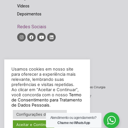
Vídeos
Depoimentos
Redes Sociais
Diretor Técnico:
Rodrigo Widholzer Bordinhão
Usamos cookies em nosso site
CRM/SC – 14326
para oferecer a experiência mais
relevante, lembrando suas
preferências e visitas repetidas.
Noova – Núcleo de Oncologia, Oncocirurgia e Video Cirurgia
Ao clicar em “Aceitar e Continuar”,
Avançada Ltda
você concorda com o nosso
Termo
CNPJ/MF sob o n. 20.033.934/0001-37
de Consentimento para Tratamento
de Dados Pessoais
.
Desenvolvido por
Configurações de Cookies
agmidia.com
Atendimento ou agendamento?
Chame no WhatsApp
Aceitar e Continuar