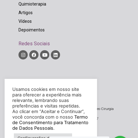
Quimioterapia
Artigos
Vídeos
Depoimentos
Redes Sociais
Diretor Técnico:
Rodrigo Widholzer Bordinhão
Usamos cookies em nosso site
CRM/SC – 14326
para oferecer a experiência mais
relevante, lembrando suas
preferências e visitas repetidas.
Noova – Núcleo de Oncologia, Oncocirurgia e Video Cirurgia
Ao clicar em “Aceitar e Continuar”,
Avançada Ltda
você concorda com o nosso
Termo
CNPJ/MF sob o n. 20.033.934/0001-37
de Consentimento para Tratamento
de Dados Pessoais
.
Desenvolvido por