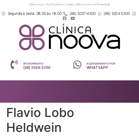
Clínica noova – Rua Presidente Coutinho, 348 no Centro de Florianópolis
Segunda à sexta: 08:00 às 18:00
(48) 3037-4300
(48) 3024-5300
ATENDIMENTO
AGENDAMENTO POR
(48) 3024-5300
WHATSAPP
Flavio Lobo
Heldwein