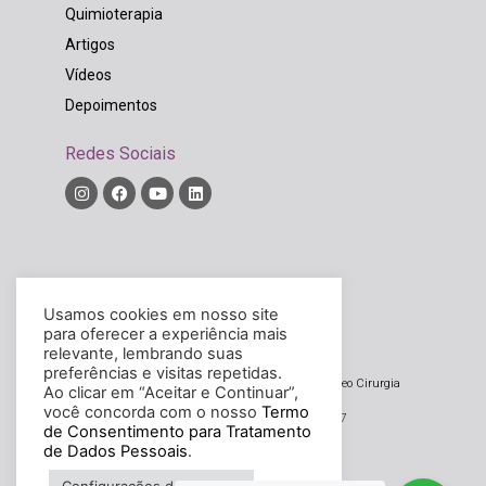
Quimioterapia
Artigos
Vídeos
Depoimentos
Redes Sociais
Diretor Técnico:
Rodrigo Widholzer Bordinhão
Usamos cookies em nosso site
CRM/SC – 14326
para oferecer a experiência mais
relevante, lembrando suas
preferências e visitas repetidas.
Noova – Núcleo de Oncologia, Oncocirurgia e Video Cirurgia
Ao clicar em “Aceitar e Continuar”,
Avançada Ltda
você concorda com o nosso
Termo
CNPJ/MF sob o n. 20.033.934/0001-37
de Consentimento para Tratamento
de Dados Pessoais
.
Desenvolvido por